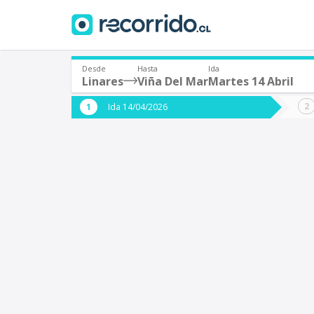
Desde
Hasta
Ida
Linares
Viña Del Mar
Martes 14 Abril
¿De dónde partes?
¿A dón
Ida 14/04/2026
*
*
Linares
V
Origen
Destino