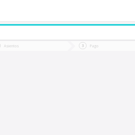
de quieres ir?
Ida
Vuelta
Asientos
Pago
*
Fec
iña Del Mar
Fecha
de
de
Vuel
Ida