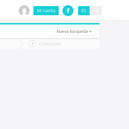
Mi cuenta
ES
EN
Nueva búsqueda
 (opcional)
Confirmación
ha
ta