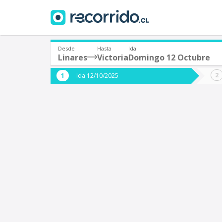
Desde
Hasta
Ida
Linares
Victoria
Domingo 12 Octubre
¿De dónde partes?
¿A dón
Ida 12/10/2025
*
*
Linares
V
Origen
Destino