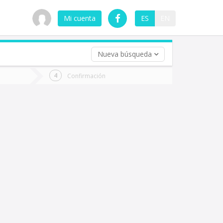
Mi cuenta
ES
EN
Nueva búsqueda
 (opcional)
Confirmación
ha
ta