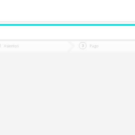
de quieres ir?
Ida
Vuelta
Asientos
Pago
*
Fec
ictoria
Fecha
de
de
Vuel
Ida