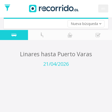
Fecha
de
en
Vuelta (opcional)
Ida
Fecha
de
Nueva búsqueda
Vuelta
Linares hasta Puerto Varas
21/04/2026