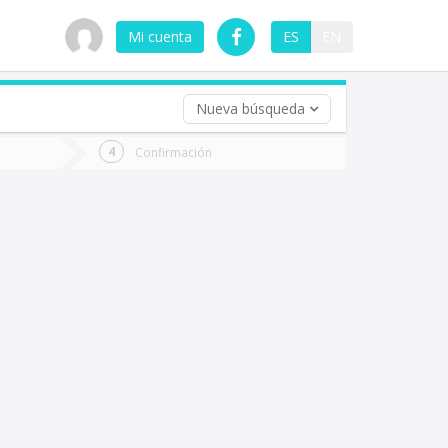
Mi cuenta
ES
EN
Nueva búsqueda
 (opcional)
Confirmación
ha
ta