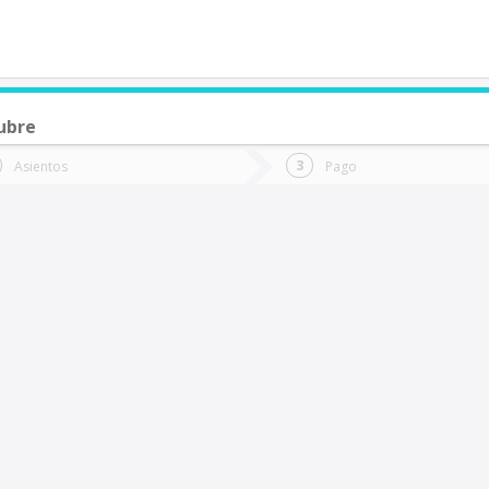
ubre
de quieres ir?
Ida
Vuelta
Asientos
Pago
*
Fec
uerto Saavedra
Fecha
de
de
Vuel
Ida