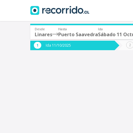
Desde
Hasta
Ida
Linares
Puerto Saavedra
Sábado 11 Oct
¿De dónde partes?
¿A dón
Ida 11/10/2025
*
*
Linares
P
Origen
Destino