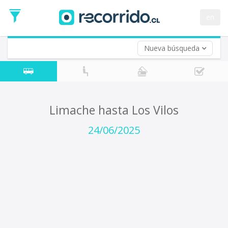
Fecha
de
en
Vuelta (opcional)
Ida
Fecha
de
Nueva búsqueda
Vuelta
Limache hasta Los Vilos
24/06/2025