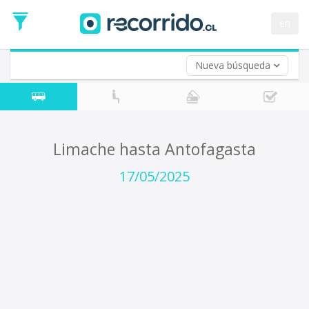
Fecha
de
en
Vuelta (opcional)
Ida
Fecha
de
Nueva búsqueda
Vuelta
Limache hasta Antofagasta
17/05/2025