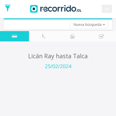
Fecha
de
en
Vuelta (opcional)
Ida
Fecha
de
Nueva búsqueda
Vuelta
Licán Ray hasta Talca
25/02/2024