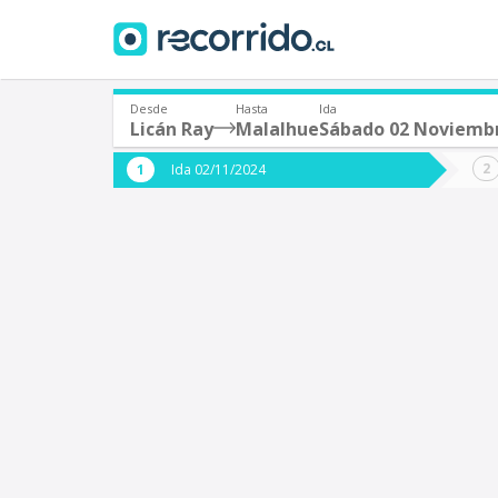
Desde
Hasta
Ida
Licán Ray
Malalhue
Sábado 02 Noviemb
¿De dónde partes?
¿A dón
Ida 02/11/2024
*
*
Licán Ray
M
Origen
Destino