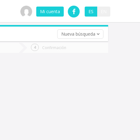
Mi cuenta
ES
EN
Nueva búsqueda
 (opcional)
Confirmación
ha
ta