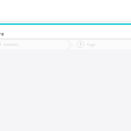
re
de quieres ir?
Ida
Vuelta
Asientos
Pago
*
Fec
alalhue
Fecha
de
de
Vuel
Ida