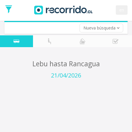
Fecha
de
en
Vuelta (opcional)
Ida
Fecha
de
Nueva búsqueda
Vuelta
Lebu hasta Rancagua
21/04/2026