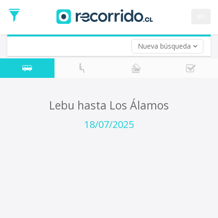
Fecha
de
en
Vuelta (opcional)
Ida
Fecha
de
Nueva búsqueda
Vuelta
Lebu hasta Los Álamos
18/07/2025