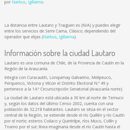
por
Narbus
,
Igillaima
.
La distancia entre Lautaro y Traiguen es
(N/A)
y puedes elegir
entre los servicios de Semi Cama, Clásico; dependiendo del
operador que elijas (
Narbus
,
Igillaima
).
Información sobre la ciudad Lautaro
Lautaro es una comuna de Chile, de la Provincia de Cautín en la
Región de la Araucanía.
Integra con Curacautín, Lonquimay Galvarino, Melipeuco,
Perquenco, Victoria y Vilcún el Distrito Electoral N.º 49 y
pertenece a la 14.ª Circunscripción Senatorial (Araucanía norte).
La ciudad de Lautaro está ubicada a 30 km al norte de Temuco
y, según los datos del último Censo 2002, cuenta con una
población de 32.218 habitantes. Lautaro se sitúa en el sector
central de la Región, se extiende desde el río Quillén y río Cautín
por el norte; esteros Coilaco y Quintrilpe, ríos Muco, Collín y
Trueno por el sur; línea imaginaria desde el río Cautín hasta el