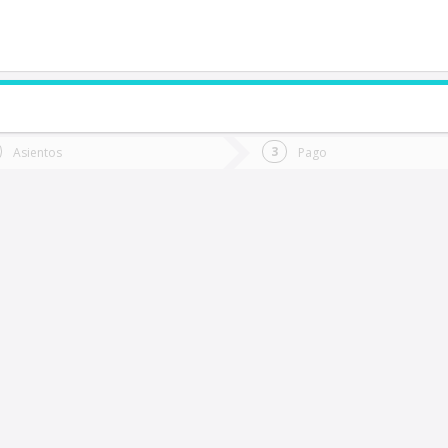
de quieres ir?
Ida
Vuelta
Asientos
Pago
*
Fec
Fecha
de
de
Vuel
Ida