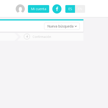
Mi cuenta
ES
EN
Nueva búsqueda
 (opcional)
Confirmación
ha
ta