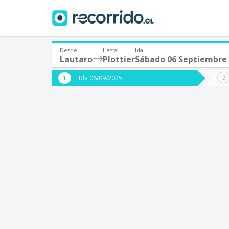
Desde
Hasta
Ida
Lautaro
Plottier
Sábado 06 Septiembre
¿De dónde partes?
¿A dón
Ida 06/09/2025
*
*
Lautaro
Origen
Destino