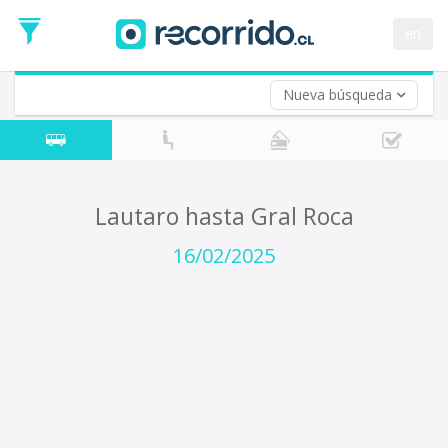
Fecha
de
en
Vuelta (opcional)
Ida
Fecha
de
Nueva búsqueda
Vuelta
Lautaro hasta Gral Roca
16/02/2025