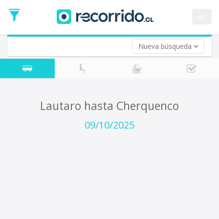
Fecha
de
en
Vuelta (opcional)
Ida
Fecha
de
Nueva búsqueda
Vuelta
Lautaro hasta Cherquenco
09/10/2025