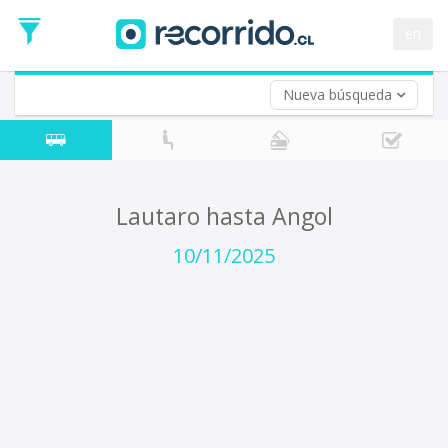
Fecha
de
en
Vuelta (opcional)
Ida
Fecha
de
Nueva búsqueda
Vuelta
Lautaro hasta Angol
10/11/2025