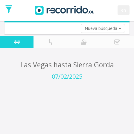
Fecha
de
en
Vuelta (opcional)
Ida
Fecha
de
Nueva búsqueda
Vuelta
Las Vegas hasta Sierra Gorda
07/02/2025