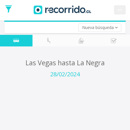
Fecha
de
en
Vuelta (opcional)
Ida
Fecha
de
Nueva búsqueda
Vuelta
Las Vegas hasta La Negra
28/02/2024