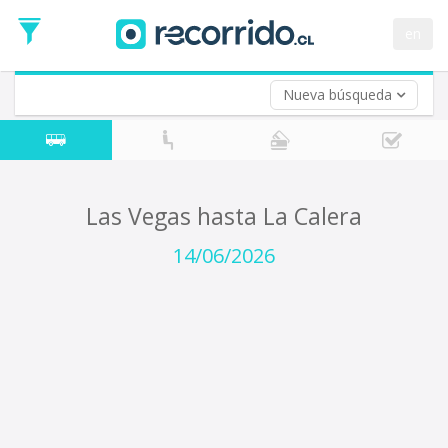
Fecha
de
en
Vuelta (opcional)
Ida
Fecha
de
Nueva búsqueda
Vuelta
Las Vegas hasta La Calera
14/06/2026