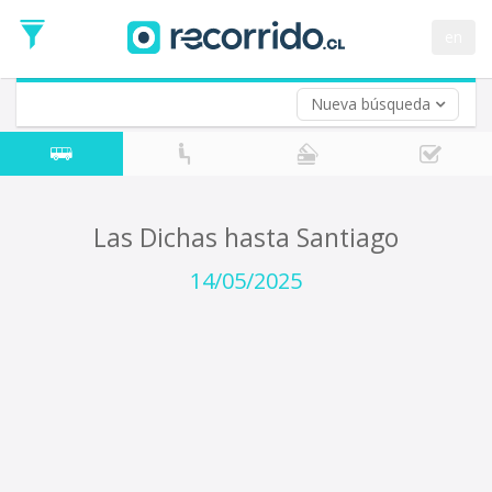
Fecha
de
en
Vuelta (opcional)
Ida
Fecha
de
Nueva búsqueda
Vuelta
Las Dichas hasta Santiago
14/05/2025