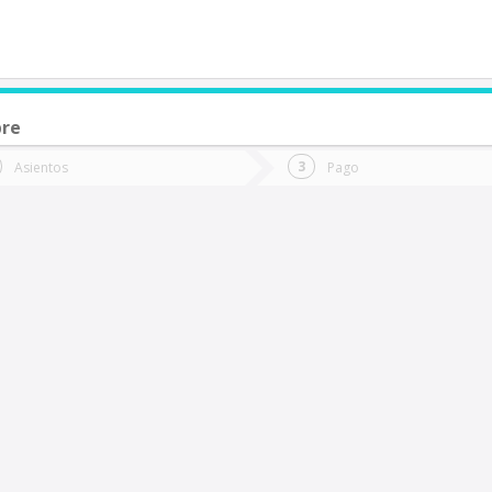
bre
de quieres ir?
Ida
Vuelta
Asientos
Pago
*
Fec
alcahuano
Fecha
de
de
Vuel
Ida