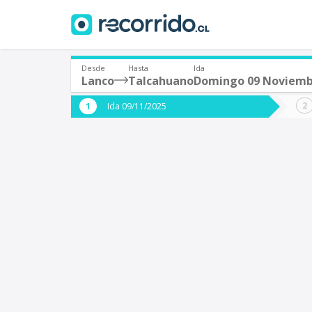
Desde
Hasta
Ida
Lanco
Talcahuano
Domingo 09 Noviem
¿De dónde partes?
¿A dón
Ida 09/11/2025
*
*
Lanco
T
Origen
Destino