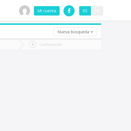
Mi cuenta
ES
EN
Nueva búsqueda
 (opcional)
Confirmación
ha
ta