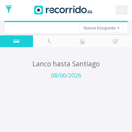
Fecha
de
en
Vuelta (opcional)
Ida
Fecha
de
Nueva búsqueda
Vuelta
Lanco hasta Santiago
08/06/2026