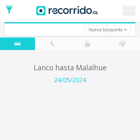
Fecha
de
en
Vuelta (opcional)
Ida
Fecha
de
Nueva búsqueda
Vuelta
Lanco hasta Malalhue
24/05/2024