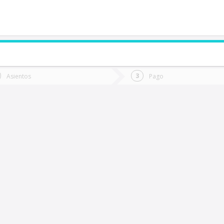
de quieres ir?
Ida
Vuelta
Asientos
Pago
*
Fec
oncoche
Fecha
de
de
Vuel
Ida