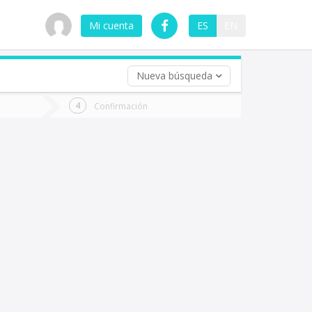
Mi cuenta
ES
EN
Nueva búsqueda
 (opcional)
Confirmación
ha
ta