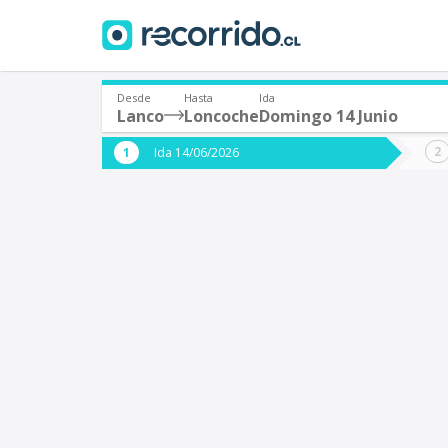
Desde
Hasta
Ida
Lanco
Loncoche
Domingo 14 Junio
¿De dónde partes?
¿A dón
Ida 14/06/2026
*
*
Lanco
L
Origen
Destino