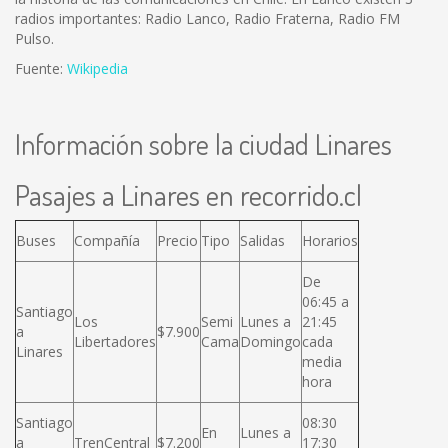
radios importantes: Radio Lanco, Radio Fraterna, Radio FM
Pulso.
Fuente:
Wikipedia
Información sobre la ciudad Linares
Pasajes a Linares en recorrido.cl
Buses
Compañía
Precio
Tipo
Salidas
Horarios
De
06:45 a
Santiago
Los
Semi
Lunes a
21:45
a
$7.900
Libertadores
Cama
Domingo
cada
Linares
media
hora
Santiago
08:30
En
Lunes a
a
TrenCentral
$7.200
17:30