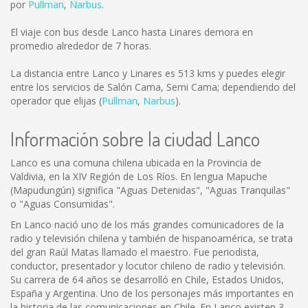
por
Pullman
,
Narbus
.
El viaje con bus desde Lanco hasta Linares demora en
promedio alrededor de 7 horas.
La distancia entre Lanco y Linares es
513 kms
y puedes elegir
entre los servicios de Salón Cama, Semi Cama; dependiendo del
operador que elijas (
Pullman
,
Narbus
).
Información sobre la ciudad Lanco
Lanco es una comuna chilena ubicada en la Provincia de
Valdivia, en la XIV Región de Los Ríos. En lengua Mapuche
(Mapudungún) significa "Aguas Detenidas", "Aguas Tranquilas"
o "Aguas Consumidas".
En Lanco nació uno de los más grandes comunicadores de la
radio y televisión chilena y también de hispanoamérica, se trata
del gran Raúl Matas llamado el maestro. Fue periodista,
conductor, presentador y locutor chileno de radio y televisión.
Su carrera de 64 años se desarrolló en Chile, Estados Unidos,
España y Argentina. Uno de los personajes más importantes en
la historia de las comunicaciones en Chile. En Lanco existen 3