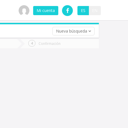
Mi cuenta
ES
EN
Nueva búsqueda
 (opcional)
Confirmación
ha
ta