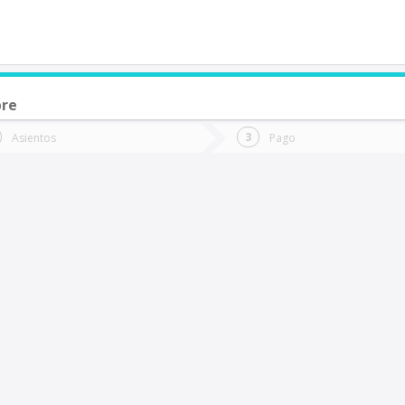
bre
de quieres ir?
Ida
Vuelta
Asientos
Pago
*
Fec
Rancagua
Fecha
de
de
Vuel
Ida