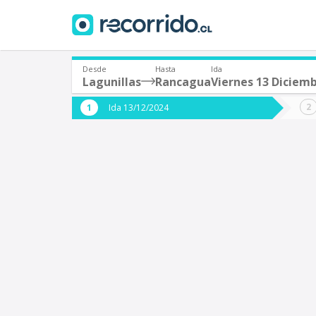
Desde
Hasta
Ida
Lagunillas
Rancagua
Viernes 13 Diciem
¿De dónde partes?
¿A dón
Ida 13/12/2024
*
*
Lagunillas
Origen
Destino