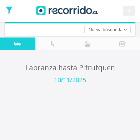
Fecha
de
en
Vuelta (opcional)
Ida
Fecha
de
Nueva búsqueda
Vuelta
Labranza hasta Pitrufquen
10/11/2025