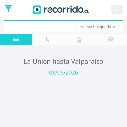
Fecha
de
en
Vuelta (opcional)
Ida
Fecha
de
Nueva búsqueda
Vuelta
La Unión hasta Valparaíso
08/06/2026