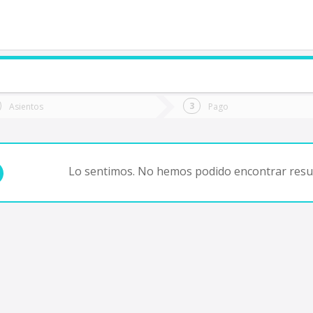
de quieres ir?
Ida
Vuelta
Asientos
Pago
*
Fec
antiago
Fecha
de
de
Vuel
Ida
Lo sentimos. No hemos podido encontrar resul