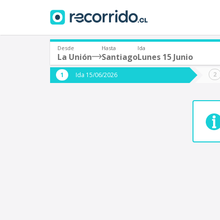
Desde
Hasta
Ida
La Unión
Santiago
Lunes 15 Junio
¿De dónde partes?
¿A dón
Ida 15/06/2026
*
*
La Unión
S
Origen
Destino