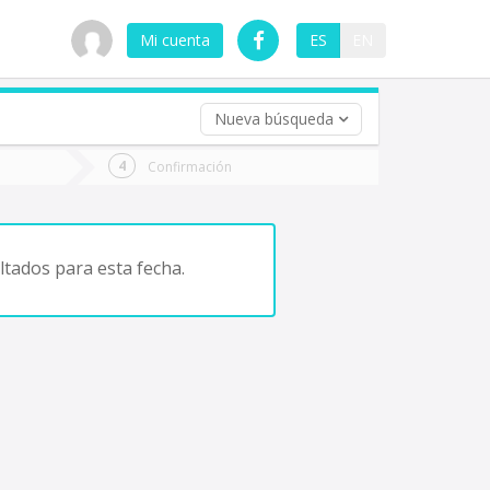
Mi cuenta
ES
EN
Nueva búsqueda
 (opcional)
Confirmación
ha
ta
tados para esta fecha.