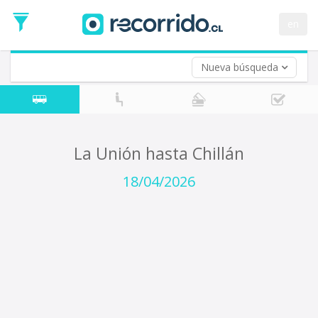
Fecha
de
en
Vuelta (opcional)
Ida
Fecha
de
Nueva búsqueda
Vuelta
La Unión hasta Chillán
18/04/2026