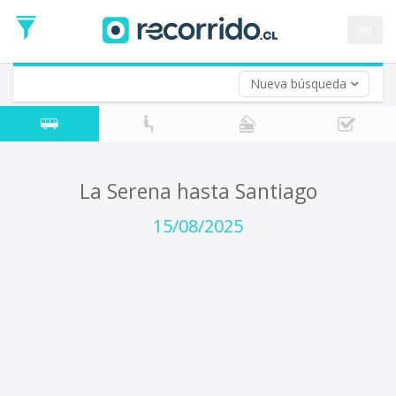
Fecha
de
en
Vuelta (opcional)
Ida
Fecha
de
Nueva búsqueda
Vuelta
La Serena hasta Santiago
15/08/2025