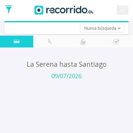
Fecha
de
en
Vuelta (opcional)
Ida
Fecha
de
Nueva búsqueda
Vuelta
La Serena hasta Santiago
09/07/2026