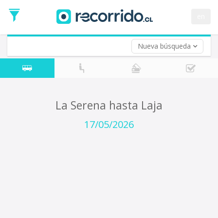
Fecha
de
en
Vuelta (opcional)
Ida
Fecha
de
Nueva búsqueda
Vuelta
La Serena hasta Laja
17/05/2026