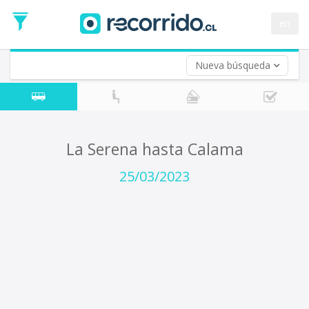
Fecha
de
en
Vuelta (opcional)
Ida
Fecha
de
Nueva búsqueda
Vuelta
La Serena hasta Calama
25/03/2023