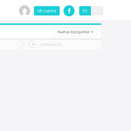
Mi cuenta
ES
EN
Nueva búsqueda
 (opcional)
Confirmación
ha
ta