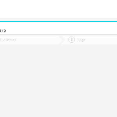
ero
de quieres ir?
Ida
Vuelta
Asientos
Pago
*
Fec
Fecha
de
de
Vuel
Ida