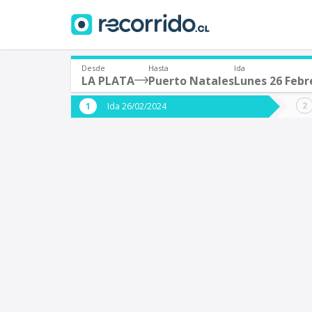
Desde
Hasta
Ida
LA PLATA
Puerto Natales
Lunes 26 Febr
¿De dónde partes?
¿A dón
Ida 26/02/2024
*
*
LA PLATA (Argentina)
Origen
Destino