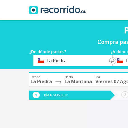
Compra pas
¿De dónde partes?
¿A dónde
*
*
La Piedra
Origen
Destin
Desde
Hasta
Ida
La Piedra
La Montana
Viernes 07 Ag
Ida 07/08/2026