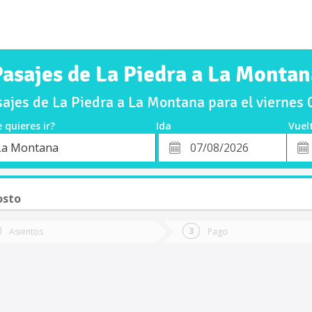
Pasajes de La Piedra a La Montan
ajes de La Piedra a La Montana para el viernes
 quieres ir?
Ida
Vuel
*
Fech
La Montana
o
Fecha
de
de
Vuel
Ida
osto
Asientos
Pago