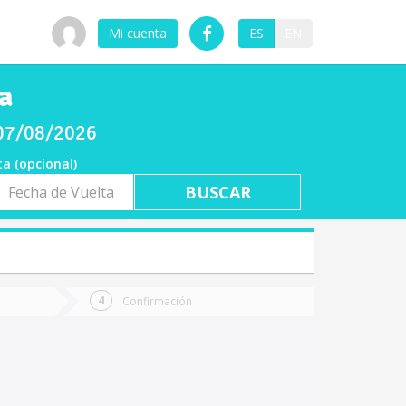
Mi cuenta
ES
EN
a
 07/08/2026
ta (opcional)
a
ta
Confirmación