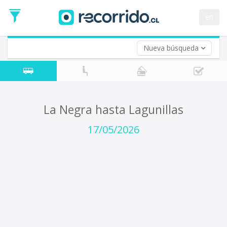
Fecha
de
en
Vuelta (opcional)
Ida
Fecha
de
Nueva búsqueda
Vuelta
La Negra hasta Lagunillas
17/05/2026