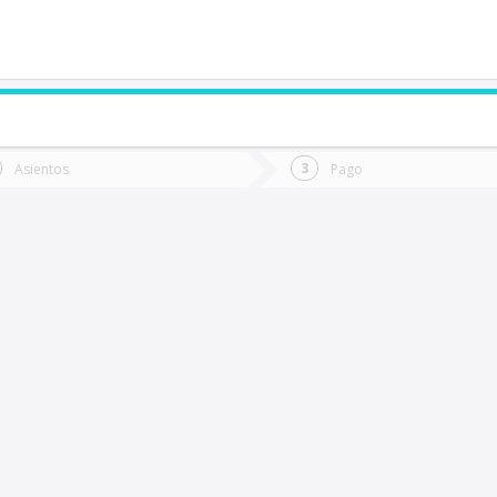
de quieres ir?
Ida
Vuelta
Asientos
Pago
*
Fec
lay-Llay
Fecha
de
de
Vuel
Ida