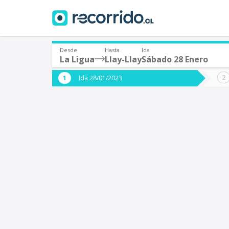
Desde
Hasta
Ida
La Ligua
Llay-Llay
Sábado 28 Enero
¿De dónde partes?
¿A dón
Ida 28/01/2023
*
*
La Ligua
L
Origen
Destino