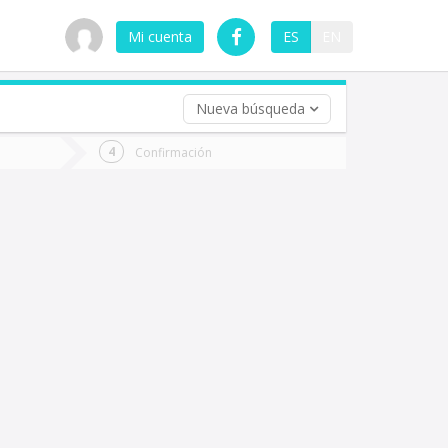
Mi cuenta
ES
EN
Nueva búsqueda
 (opcional)
Confirmación
ha
ta