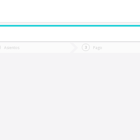
de quieres ir?
Ida
Vuelta
Asientos
Pago
*
Fec
alparaíso
Fecha
de
de
Vuel
Ida