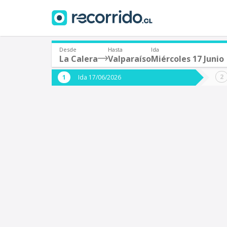
Desde
Hasta
Ida
La Calera
Valparaíso
Miércoles 17 Junio
¿De dónde partes?
¿A dón
Ida 17/06/2026
*
*
La Calera
V
Origen
Destino