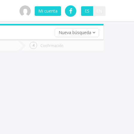
Mi cuenta
ES
EN
Nueva búsqueda
 (opcional)
Confirmación
ha
ta