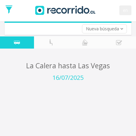
Fecha
de
en
Vuelta (opcional)
Ida
Fecha
de
Nueva búsqueda
Vuelta
La Calera hasta Las Vegas
16/07/2025