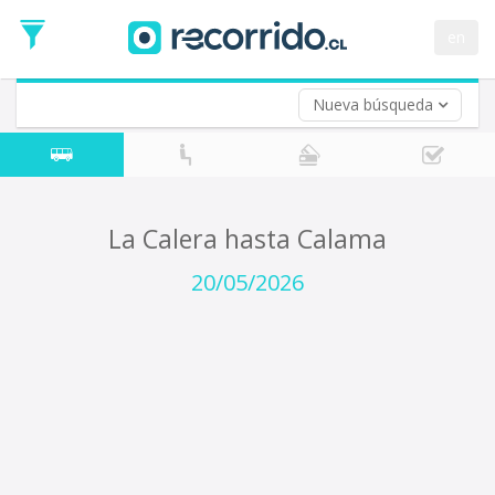
Fecha
de
en
Vuelta (opcional)
Ida
Fecha
de
Nueva búsqueda
Vuelta
La Calera hasta Calama
20/05/2026