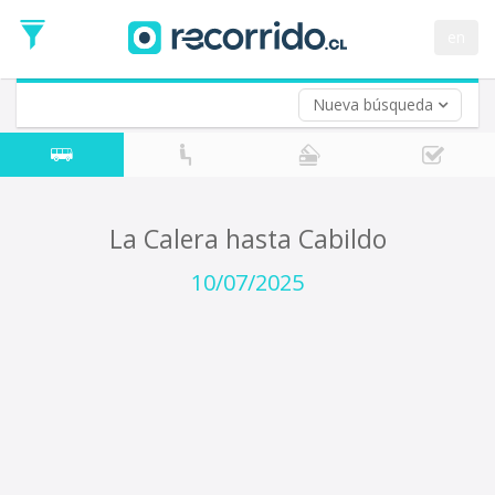
Fecha
de
en
Vuelta (opcional)
Ida
Fecha
de
Nueva búsqueda
Vuelta
La Calera hasta Cabildo
10/07/2025