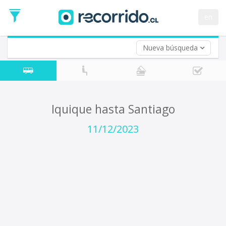
Fecha
de
en
Vuelta (opcional)
Ida
Fecha
de
Nueva búsqueda
Vuelta
Iquique hasta Santiago
11/12/2023