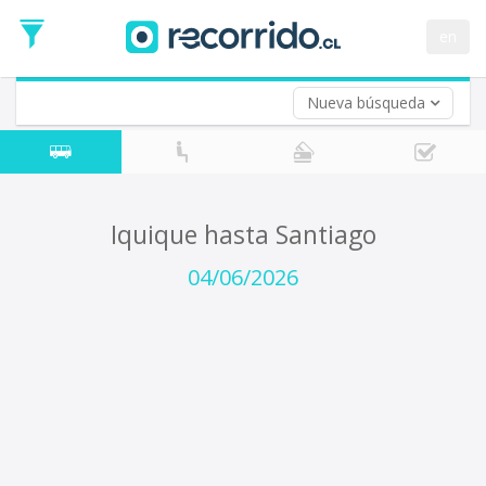
Fecha
de
en
Vuelta (opcional)
Ida
Fecha
de
Nueva búsqueda
Vuelta
Iquique hasta Santiago
04/06/2026