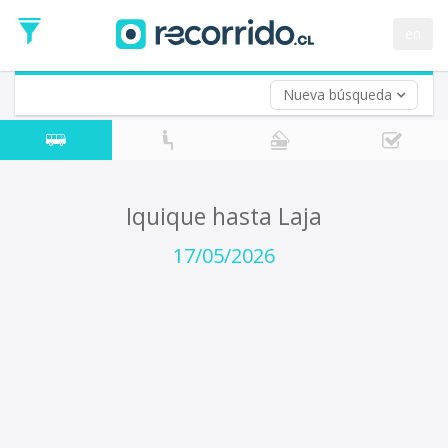
Fecha
de
en
Vuelta (opcional)
Ida
Fecha
de
Nueva búsqueda
Vuelta
Iquique hasta Laja
17/05/2026