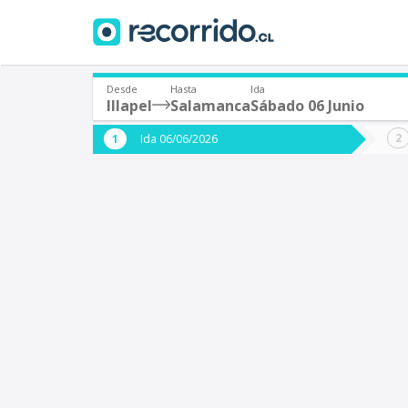
Desde
Hasta
Ida
Illapel
Salamanca
Sábado 06 Junio
¿De dónde partes?
¿A dón
Ida 06/06/2026
*
*
Illapel
S
Origen
Destino