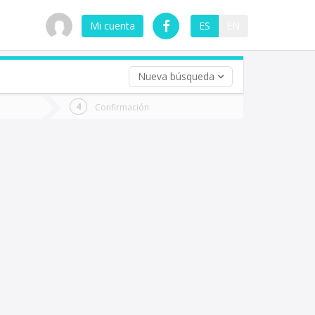
Mi cuenta
ES
EN
Nueva búsqueda
 (opcional)
Confirmación
ha
ta