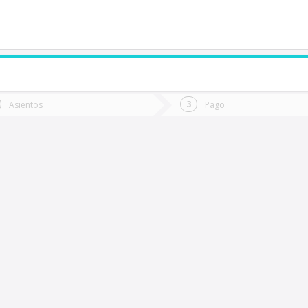
de quieres ir?
Ida
Vuelta
Asientos
Pago
*
Fec
alamanca
Fecha
de
de
Vuel
Ida