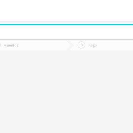
de quieres ir?
Ida
Vuelta
Asientos
Pago
*
Fec
l Salado
Fecha
de
de
Vuel
Ida