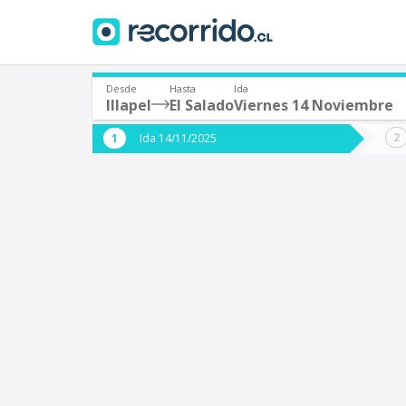
Desde
Hasta
Ida
Illapel
El Salado
Viernes 14 Noviembre
¿De dónde partes?
¿A dón
Ida 14/11/2025
*
*
Illapel
E
Origen
Destino