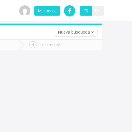
Mi cuenta
ES
EN
Nueva búsqueda
 (opcional)
Confirmación
ha
ta