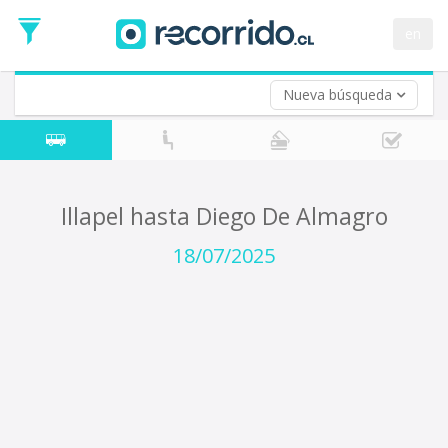
Fecha
de
en
Vuelta (opcional)
Ida
Fecha
de
Nueva búsqueda
Vuelta
Illapel hasta Diego De Almagro
18/07/2025