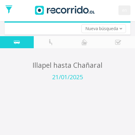
Fecha
de
en
Vuelta (opcional)
Ida
Fecha
de
Nueva búsqueda
Vuelta
Illapel hasta Chañaral
21/01/2025