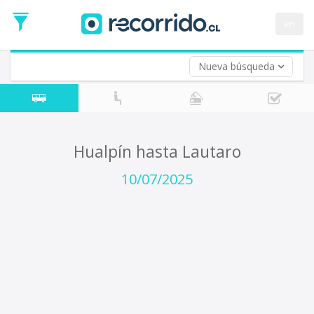
Fecha
de
en
Vuelta (opcional)
Ida
Fecha
de
Nueva búsqueda
Vuelta
Hualpín hasta Lautaro
10/07/2025