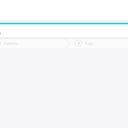
e
de quieres ir?
Ida
Vuelta
Asientos
Pago
*
Fec
Osorno
Fecha
de
de
Vuel
Ida