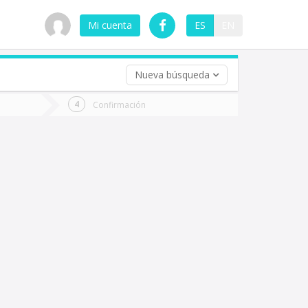
Mi cuenta
ES
EN
Nueva búsqueda
 (opcional)
Confirmación
ha
ta