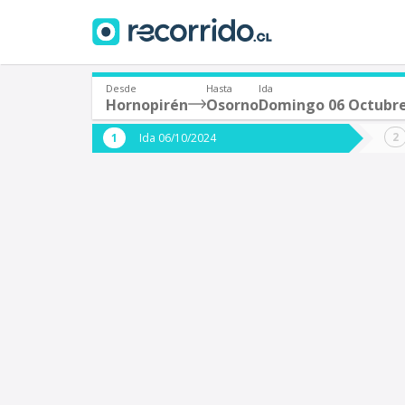
Desde
Hasta
Ida
Hornopirén
Osorno
Domingo 06 Octubr
¿De dónde partes?
¿A dón
Ida 06/10/2024
*
*
Hornopirén
Origen
Destino